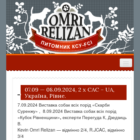
ГЛАВНАЯ
НАШИ СОБАКИ
ЩЕНКИ
ВЫПУСКНИКИ
РЕЗУЛЬТАТЫ ВЫСТАВОК
07.09 — 08.09.2024, 2 х CAC – UA,
Україна, Рівне.
ФОРУМ
7.09.2024 Виставка собак всіх порід «Скарби
Суренжу» , 8.09.2024 Виставка собак всіх порід
«Кубок Рівненщини»
,
експерти Перегуда К, Дзедзиць
В.
Kevin Omri Relizan — відмінно 2/4, R.JCAC, відмінно
3/4