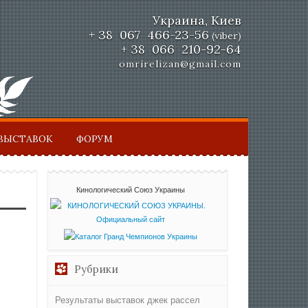
Украина, Киев
+ 38 067 466-23-56
(viber)
+ 38 066 210-92-64
omrirelizan@gmail.com
ВЫСТАВОК
ФОРУМ
Кинологический Союз Украины
Рубрики
Результаты выставок джек рассел