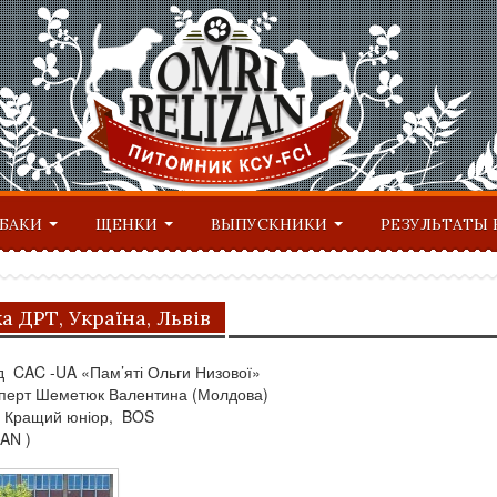
ОБАКИ
ЩЕНКИ
ВЫПУСКНИКИ
РЕЗУЛЬТАТЫ 
а ДРТ, Україна, Львів
ід CAC -UA «Пам’яті Ольги Низової»
ксперт Шеметюк Валентина (Молдова)
, Кращий юніор, BOS
AN )