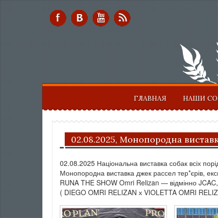
ГЛАВНАЯ
НАШИ С
02.08.2025, Монопородна виставк
02.08.2025 Національна виставка собак всіх пор
Монопородна виставка джек рассел тер*єрів, е
RUNA THE SHOW Omri Relizan — відмінно JCAC
( DIEGO OMRI RELIZAN х VIOLETTA OMRI RELIZ