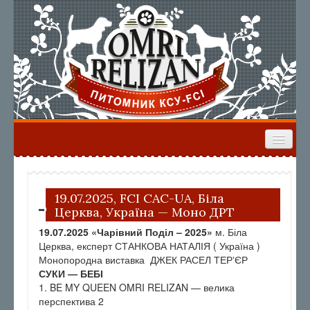
ГЛАВНАЯ
НАШИ СОБАКИ
ЩЕНКИ
ВЫПУСКНИКИ
РЕЗУЛЬТАТЫ ВЫСТАВОК
19.07.2025, FCI САС-UA, Біла
Церква, Україна — Моно ДРТ
ФОРУМ
19.07.2025 «Чарівний Поділ – 2025»
м. Біла
Церква, експерт СТАНКОВА НАТАЛІЯ ( Україна )
Монопородна виставка ДЖЕК РАСЕЛ ТЕРʼЄР
СУКИ — БЕБІ
1. BE MY QUEEN OMRI RELIZAN — велика
перспектива 2