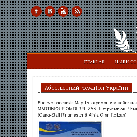
ГЛАВНАЯ
НАШИ С
Абсолютний Чемпіон України
Вітаємо власників Марті з отриманням найвищог
MARTINIQUE OMRI RELIZAN- Інтерчемпіон, Чемп
(Gang-Staff Ringmaster & Alisia Omri Relizan)