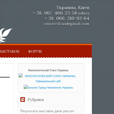
Украина, Киев
+ 38 067 466-23-56
(viber)
+ 38 066 210-92-64
omrirelizan@gmail.com
ВЫСТАВОК
ФОРУМ
Кинологический Союз Украины
Рубрики
Результаты выставок джек рассел