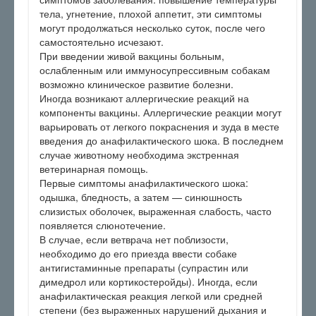
тела, угнетение, плохой аппетит, эти симптомы
могут продолжаться несколько суток, после чего
самостоятельно исчезают.
При введении живой вакцины больным,
ослабленным или иммуносупрессивным собакам
возможно клиническое развитие болезни.
Иногда возникают аллергические реакций на
компоненты вакцины. Аллергические реакции могут
варьировать от легкого покраснения и зуда в месте
введения до анафилактического шока. В последнем
случае животному необходима экстренная
ветеринарная помощь.
Первые симптомы анафилактического шока:
одышка, бледность, а затем — синюшность
слизистых оболочек, выраженная слабость, часто
появляется слюнотечение.
В случае, если ветврача нет поблизости,
необходимо до его приезда ввести собаке
антигистаминные препараты (супрастин или
димедрол или кортикостеройды). Иногда, если
анафилактическая реакция легкой или средней
степени (без выраженных нарушений дыхания и