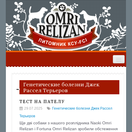
ГЛАВНАЯ
НАШИ СОБАКИ
ЩЕНКИ
ВЫПУСКНИКИ
РЕЗУЛЬТАТЫ ВЫСТАВОК
Генетические болезни Джек
Рассел Терьеров
ФОРУМ
ТЕСТ НА ПАТЕЛУ
29.07.2025
Генетические болезни Джек Рассел
Терьеров
Ще дві собаки з нашого розплідника Naoki Omri
Relizan i Fortuna Omri Relizan зробили обстеження