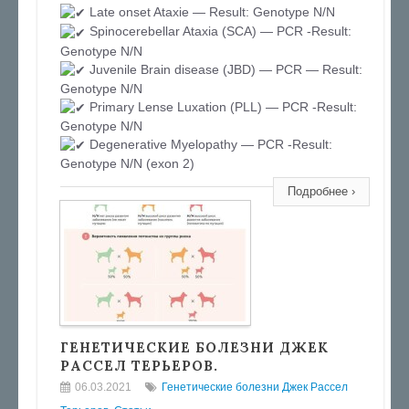
Late onset Ataxie — Result: Genotype N/N
Spinocerebellar Ataxia (SCA) — PCR -Result:
Genotype N/N
Juvenile Brain disease (JBD) — PCR — Result:
Genotype N/N
Primary Lense Luxation (PLL) — PCR -Result:
Genotype N/N
Degenerative Myelopathy — PCR -Result:
Genotype N/N (exon 2)
Подробнее ›
ГЕНЕТИЧЕСКИЕ БОЛЕЗНИ ДЖЕК
РАССЕЛ ТЕРЬЕРОВ.
06.03.2021
Генетические болезни Джек Рассел