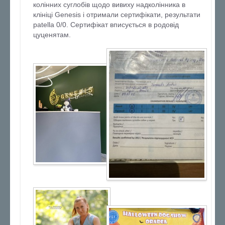
колінних суглобів щодо вивиху надколінника в
клініці Genesis і отримали сертифікати, результати
patella 0/0. Сертифікат вписується в родовід
цуценятам.