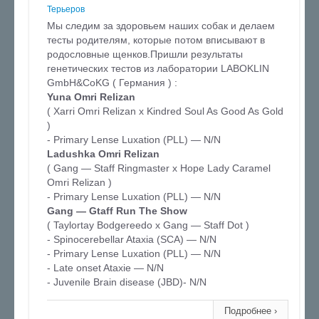
Терьеров
Мы следим за здоровьем наших собак и делаем
тесты родителям, которые потом вписывают в
родословные щенков.Пришли результаты
генетических тестов из лаборатории LABOKLIN
GmbH&CoKG ( Германия ) :
Yuna Omri Relizan
( Xarri Omri Relizan x Kindred Soul As Good As Gold
)
- Primary Lense Luxation (PLL) — N/N
Ladushka Omri Relizan
( Gang — Staff Ringmaster x Hope Lady Caramel
Omri Relizan )
- Primary Lense Luxation (PLL) — N/N
Gang — Gtaff Run The Show
( Taylortay Bodgereedo х Gang — Staff Dot )
- Spinocerebellar Ataxia (SCA) — N/N
- Primary Lense Luxation (PLL) — N/N
- Late onset Ataxie — N/N
- Juvenile Brain disease (JBD)- N/N
Подробнее ›