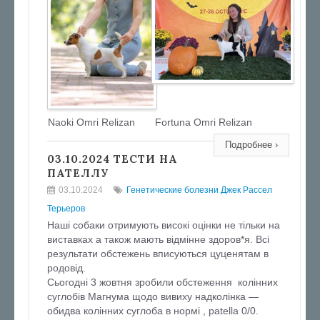
Naoki Omri Relizan
Fortuna Omri Relizan
Подробнее ›
03.10.2024 ТЕСТИ НА
ПАТЕЛЛУ
03.10.2024
Генетические болезни Джек Рассел
Терьеров
Наші собаки отримують високі оцінки не тільки на
виставках а також мають відмінне здоров*я. Всі
результати обстежень вписуються цуценятам в
родовід.
Сьогодні 3 жовтня зробили обстеження колінних
суглобів Магнума щодо вивиху надколінка —
обидва колінних суглоба в нормі , patella 0/0.