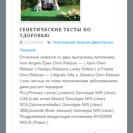
ГЕНЕТИЧЕСКИЕ ТЕСТЫ ПО
ЗДОРОВЬЮ
13.12.2020
Генетические болезни Джек Рассел
Терьеров
Отличные новости от двух выпускниц питомника
Ivon Angels Eyes Omri Relizan — ( Xarri Omri
Relizan х Nadiya Relizana Larky Online ) и Frieda
Omri Relizan — ( Algrafs Villy х Destiny Omri Relizan
) они чистые по этим генетическим заболеваниям
джек рассел терьеров:
PLL(Primary Lense Luxation) Genotype N/N (clear)
LOA (Late onset Ataxie) Genotype N/N (clear)
SCA (Spinocerebellar) Genotype N/N (clear)
JBD(Juvenile Brain disease) Genotype N/N (clear)
Поздравляем владельцев питомника AYGERIM
HOUS (Ровно )