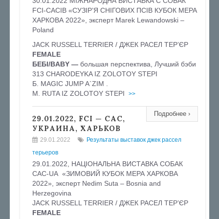
30.01.2022 МІЖНАРОДНА ВИСТАВКА С СОБАК
FCI-CACIB «СУЗІР’Я СНІГОВИХ ПСІВ КУБОК МЕРА
ХАРКОВА 2022», эксперт Marek Lewandowski –
Poland
JACK RUSSELL TERRIER / ДЖЕК РАСЕЛ ТЕР’ЄР
FEMALE
БЕБІ/BABY —
большая перспектива, Лучший бэби
313 CHARODEYKA IZ ZOLOTOY STEPI
Б. MAGIC JUMP A`ZIM .
М. RUTA IZ ZOLOTOY STEPI
>>
Подробнее ›
29.01.2022, FCI — CAC,
УКРАИНА, ХАРЬКОВ
29.01.2022
Результаты выставок джек рассел
терьеров
29.01.2022, НАЦІОНАЛЬНА ВИСТАВКА СОБАК
CAC-UA «ЗИМОВИЙ КУБОК МЕРА ХАРКОВА
2022», эксперт Nedim Suta – Bosnia and
Herzegovina
JACK RUSSELL TERRIER / ДЖЕК РАСЕЛ ТЕР’ЄР
FEMALE