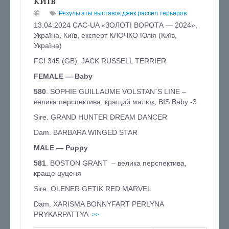
КИЇВ
Результаты выставок джек рассел терьеров
13.04.2024 CAC-UA «ЗОЛОТІ ВОРОТА — 2024»,
Україна, Київ, експерт КЛОЧКО Юлія (Київ,
Україна)
FCI 345 (GB). JACK RUSSELL TERRIER
FEMALE — Baby
580
. SOPHIE GUILLAUME VOLSTAN`S LINE –
велика перспектива, кращий малюк, BIS Baby -3
Sire. GRAND HUNTER DREAM DANCER
Dam. BARBARA WINGED STAR
MALE — Puppy
581
. BOSTON GRANT – велика перспектива,
краще цуценя
Sire. OLENER GETIK RED MARVEL
Dam. XARISMA BONNYFART PERLYNA
PRYKARPATTYA
>>