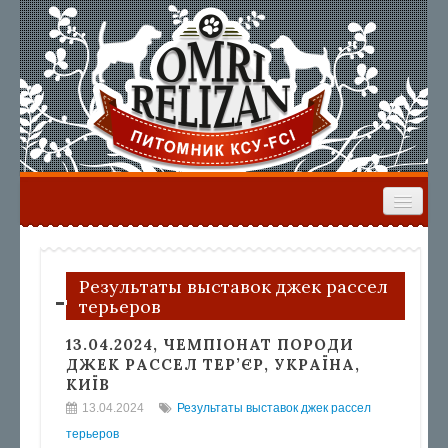
ГЛАВНАЯ
НАШИ СОБАКИ
ЩЕНКИ
ВЫПУСКНИКИ
РЕЗУЛЬТАТЫ ВЫСТАВОК
Результаты выставок джек рассел
терьеров
ФОРУМ
13.04.2024, ЧЕМПІОНАТ ПОРОДИ
ДЖЕК РАССЕЛ ТЕР’ЄР, УКРАЇНА,
КИЇВ
13.04.2024
Результаты выставок джек рассел
терьеров