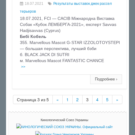
18.07.2021
Результаты выставок джек рассел
терьеров
18.07.2021, FCI — CACIB Міжнародна Виставка
Собак «Кубок ЛЕМБЕРГА-2021», експерт Savvas
Hadjisavvas (Cyprus)
Бебі Кобель
355. Marvellous Mascot G-STAR IZZOLOTOYSTEPI
— большая перспектива, лучший бэби
б. BLACK JACK DI SUTRI
м. Marvellous Mascot FANTASTIC CHANCE
>>
Подробнее ›
Страница 3 из 5
«
1
2
3
4
5
»
Кинологический Союз Украины