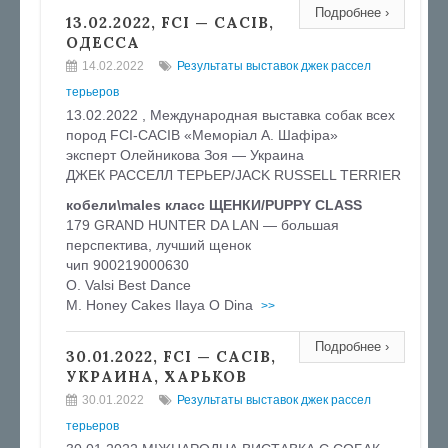
Подробнее ›
13.02.2022, FCI — CACIB,
ОДЕССА
14.02.2022
Результаты выставок джек рассел
терьеров
13.02.2022 , Международная выставка собак всех
пород FCI-CACIB «Меморіал А. Шафіра»
эксперт Олейникова Зоя — Украина
ДЖЕК РАССЕЛЛ ТЕРЬЕР/JACK RUSSELL TERRIER
кобели\males класс ЩЕНКИ/PUPPY CLASS
179 GRAND HUNTER DA LAN — большая
перспектива, лучший щенок
чип 900219000630
O. Valsi Best Dance
M. Honey Cakes Ilaya O Dina
>>
Подробнее ›
30.01.2022, FCI — CACIB,
УКРАИНА, ХАРЬКОВ
30.01.2022
Результаты выставок джек рассел
терьеров