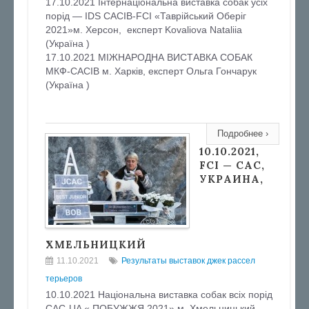
17.10.2021 Інтернаціональна виставка собак усіх
порід — IDS CACIB-FCI «Таврійський Оберіг
2021»м. Херсон, експерт Kovaliova Nataliia
(Україна )
17.10.2021 МІЖНАРОДНА ВИСТАВКА СОБАК
МКФ-CACIB м. Харків, експерт Ольга Гончарук
(Україна )
Подробнее ›
10.10.2021,
FCI — CAC,
УКРАИНА,
ХМЕЛЬНИЦКИЙ
11.10.2021
Результаты выставок джек рассел
терьеров
10.10.2021 Національна виставка собак всіх порід
CAC-UA « ПОБУЖЖЯ 2021» м. Хмельницький