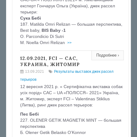
експерт Гончарук Ольга (Україна), джек рассел
терьери:
Сука Бебі
187. Matilda Omri Relizan — большая перспектива,
Best baby,
BIS Baby -1
О. Parcondicio Di Sutri
М. Noella Omri Relizan
>>
Подробнее ›
12.09.2021, FCI — CAC,
УКРАИНА, ЖИТОМИР
13.09.2021
Результаты выставок джек рассел
терьеров
12 вересня 2021 р. « Сертифікатна виставка собак
усіх порід» CAC – UA «ПОЛІССЯ– 2021» Україна,
м. Житомир, эксперт FCI – Valentinas Stiklius
(Литва), ринг джек рассел терьеров:
Пес Бебі
227. OLENER GETIK MAGNETIK MINT — большая
перспектива
Б. Olener Getik Belasko O’Konnor