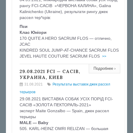
рангу FCI-САСIB «ЧЕРВОНА КАЛИНА», Galina
Kalinichenko (Ukraine), результати рингу джек
рассел тер*єрів:
Пси
Клас Юнiори
170 QUITE A HERO SACRUM FLOS — отлично,
JCAC
KINDRED SOUL JUMP-AT-CHANCE SACRUM FLOS
JEVEL HAUTE COUTURE SACRUM FLOS
>>
Подробнее ›
29.08.2021 FCI — CACIB,
УКРАИНА, КИЕВ
31.08.2021
Результаты выставок джек рассел
терьеров
29.08.2021 ВИСТАВКА СОБАК УСІХ ПОРІД FCI-
CACIB «ЗОЛОТА ПЕКТОРАЛЬ-2021»
эксперт Maite Gonzalbo — Spain, джек рассел
терьеры
MALE — Baby
505. KARL-HEINZ OMRI RELIZAN — большая