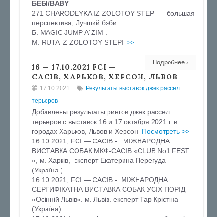
БЕБІ/BABY
271 CHARODEYKA IZ ZOLOTOY STEPI — большая
перспектива, Лучший бэби
Б. MAGIC JUMP A`ZIM .
М. RUTA IZ ZOLOTOY STEPI
>>
Подробнее ›
16 — 17.10.2021 FCI —
CACIB, ХАРЬКОВ, ХЕРСОН, ЛЬВОВ
17.10.2021
Результаты выставок джек рассел
терьеров
Добавлены результаты рингов джек рассел
терьеров с выставок 16 и 17 октября 2021 г. в
городах Харьков, Львов и Херсон.
Посмотреть >>
16.10.2021, FCI — CACIB - МІЖНАРОДНА
ВИСТАВКА СОБАК МКФ-CACIB «CLUB No1 FEST
«, м. Харків, эксперт Екатерина Перегуда
(Україна )
16.10.2021, FCI — CACIB - МІЖНАРОДНА
СЕРТИФІКАТНА ВИСТАВКА СОБАК УСІХ ПОРІД
«Осінній Львів», м. Львів, експерт Тар Крістіна
(Україна)