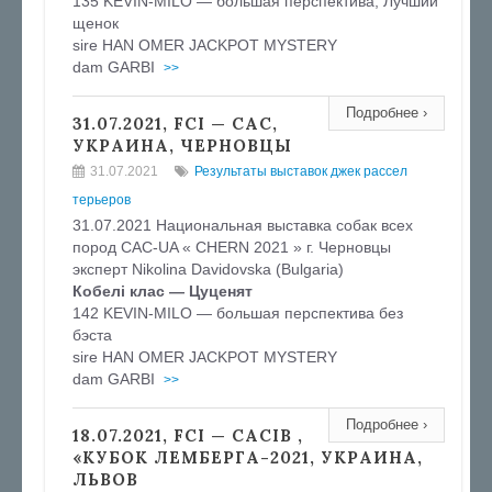
135 KEVIN-MILO — большая перспектива, Лучший
щенок
sire HAN OMER JACKPOT MYSTERY
dam GARBI
>>
Подробнее ›
31.07.2021, FCI — CAC,
УКРАИНА, ЧЕРНОВЦЫ
31.07.2021
Результаты выставок джек рассел
терьеров
31.07.2021 Национальная выставка собак всех
пород CAC-UA « CHERN 2021 » г. Черновцы
эксперт Nikolina Davidovska (Bulgaria)
Кобелi клас — Цуценят
142 KEVIN-MILO — большая перспектива без
бэста
sire HAN OMER JACKPOT MYSTERY
dam GARBI
>>
Подробнее ›
18.07.2021, FCI — CACIB ,
«КУБОК ЛЕМБЕРГА-2021, УКРАИНА,
ЛЬВОВ