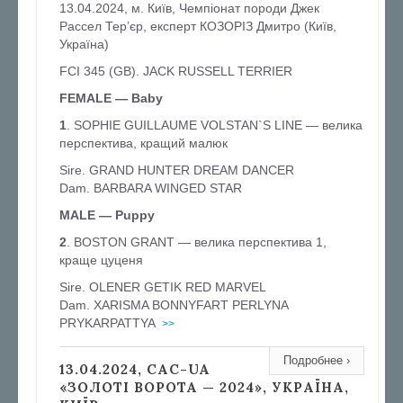
13.04.2024, м. Київ, Чемпіонат породи Джек
Рассел Тер’єр, експерт КОЗОРІЗ Дмитро (Київ,
Україна)
FCI 345 (GB). JACK RUSSELL TERRIER
FEMALE — Baby
1
. SOPHIE GUILLAUME VOLSTAN`S LINE — велика
перспектива, кращий малюк
Sire. GRAND HUNTER DREAM DANCER
Dam. BARBARA WINGED STAR
MALE — Puppy
2
. BOSTON GRANT — велика перспектива 1,
краще цуценя
Sire. OLENER GETIK RED MARVEL
Dam. XARISMA BONNYFART PERLYNA
PRYKARPATTYA
>>
Подробнее ›
13.04.2024, CAC-UA
«ЗОЛОТІ ВОРОТА — 2024», УКРАЇНА,