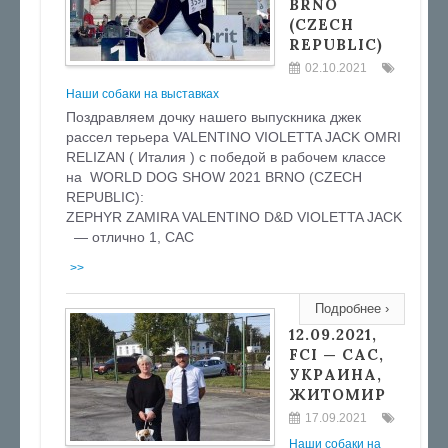
BRNO
(CZECH
REPUBLIC)
02.10.2021
Наши собаки на выставках
Поздравляем дочку нашего выпускника джек
рассел терьера VALENTINO VIOLETTA JACK OMRI
RELIZAN ( Италия ) c победой в рабочем классе
на WORLD DOG SHOW 2021 BRNO (CZECH
REPUBLIC):
ZEPHYR ZAMIRA VALENTINO D&D VIOLETTA JACK
— отлично 1, САС
>>
Подробнее ›
12.09.2021,
FCI — CAC,
УКРАИНА,
ЖИТОМИР
17.09.2021
Наши собаки на