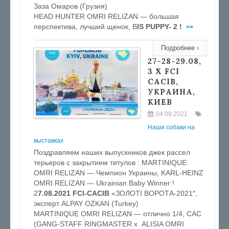
Заза Омаров (Грузия)
HEAD HUNTER OMRI RELIZAN — большая
перспектива, лучший щенок, B
IS PUPPY- 2 !
>>
Подробнее ›
27-28-29.08,
3 X FCI
CACIB,
УКРАИНА,
КИЕВ
04.09.2021
Наши собаки на
выставках
Поздравляем наших выпускников джек рассел
терьеров с закрытием титулов : MARTINIQUE
OMRI RELIZAN — Чемпион Украины, KARL-HEINZ
OMRI RELIZAN — Ukrainian Baby Winner !
2
7.08.2021 FCI-CACIB
«ЗОЛОТІ ВОРОТА-2021″,
эксперт ALPAY OZKAN (Turkey)
MARTINIQUE OMRI RELIZAN — отлично 1/4, САС
(GANG-STAFF RINGMASTER х ALISIA OMRI