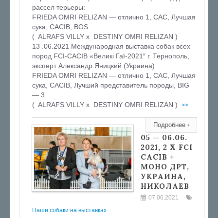
рассел терьеры:
FRIEDA OMRI RELIZAN — отлично 1, САС, Лучшая
сука, CACIB, BOS
( ALRAFS VILLY x DESTINY OMRI RELIZAN )
13 .06.2021 Международная выставка собак всех
пород FCI-CACIB «Великі Гаї-2021″ г. Тернополь,
эксперт Александр Яницкий (Украина)
FRIEDA OMRI RELIZAN — отлично 1, САС, Лучшая
сука, CACIB, Лучший представитель породы, BIG
— 3
( ALRAFS VILLY x DESTINY OMRI RELIZAN )
>>
Подробнее ›
05 — 06.06.
2021, 2 X FCI
CACIB +
МОНО ДРТ,
УКРАИНА,
НИКОЛАЕВ
07.06.2021
Наши собаки на выставках