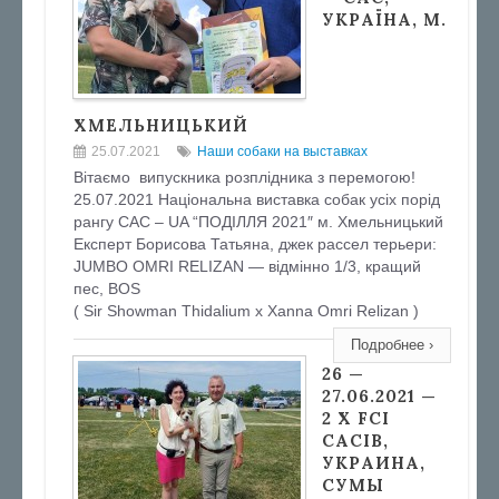
УКРАЇНА, М.
ХМЕЛЬНИЦЬКИЙ
25.07.2021
Наши собаки на выставках
Вітаємо випускника розплідника з перемогою!
25.07.2021 Національна виставка собак усіх порід
рангу САС – UA “ПОДІЛЛЯ 2021″ м. Хмельницький
Експерт Борисова Татьяна, джек рассел терьери:
JUMBO OMRI RELIZAN — відмінно 1/3, кращий
пес, BOS
( Sir Showman Thidalium х Xanna Omri Relizan )
Подробнее ›
26 —
27.06.2021 —
2 X FCI
CACIB,
УКРАИНА,
СУМЫ