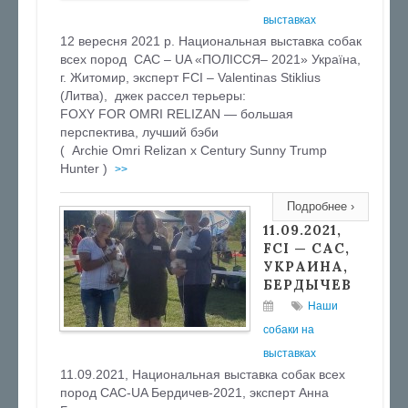
выставках
12 вересня 2021 р. Национальная выставка собак
всех пород CAC – UA «ПОЛІССЯ– 2021» Україна,
г. Житомир, эксперт FCI – Valentinas Stiklius
(Литва), джек рассел терьеры:
FOXY FOR OMRI RELIZAN — большая
перспектива, лучший бэби
( Archie Omri Relizan х Century Sunny Trump
Hunter )
>>
Подробнее ›
11.09.2021,
FCI — CAC,
УКРАИНА,
БЕРДЫЧЕВ
Наши
собаки на
выставках
11.09.2021, Национальная выставка собак всех
пород CAC-UA Бердичев-2021, эксперт Анна