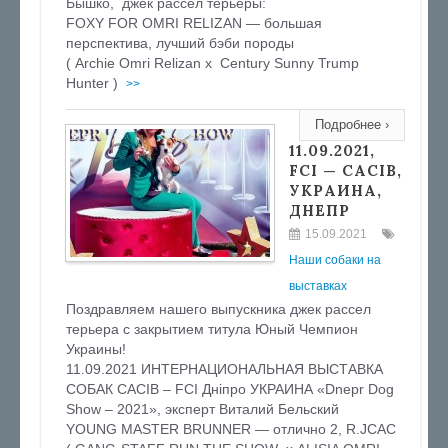
Бышко, джек рассел терьеры:
FOXY FOR OMRI RELIZAN — большая
перспектива, лучший бэби породы
( Archie Omri Relizan х Century Sunny Trump
Hunter )
>>
Подробнее ›
11.09.2021,
FCI — CACIB,
УКРАИНА,
ДНЕПР
15.09.2021
Наши собаки на
выставках
Поздравляем нашего выпускника джек рассел
терьера с закрытием титула Юный Чемпион
Украины!
11.09.2021 ИНТЕРНАЦИОНАЛЬНАЯ ВЫСТАВКА
СОБАК CACIB – FCI Дніпро УКРАИНА «Dnepr Dog
Show – 2021», эксперт Виталий Бельский
YOUNG MASTER BRUNNER — отлично 2, R.JCAC