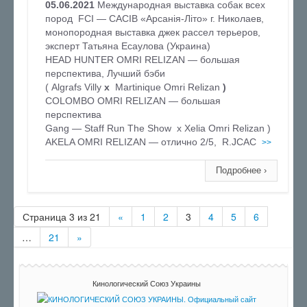
05.06.2021
Международная выставка собак всех
пород FCI — САСІВ «Арсанія-Літо» г. Николаев,
монопородная выставка джек рассел терьеров,
эксперт Татьяна Есаулова (Украина)
HEAD HUNTER OMRI RELIZAN — большая
перспектива, Лучший бэби
( Algrafs Villy
х
Martinique Omri Relizan
)
COLOMBO OMRI RELIZAN — большая
перспектива
Gang — Staff Run The Show x Xelia Omri Relizan )
AKELA OMRI RELIZAN — отлично 2/5, R.JCAC
>>
Подробнее ›
Страница 3 из 21
«
1
2
3
4
5
6
…
21
»
Кинологический Союз Украины