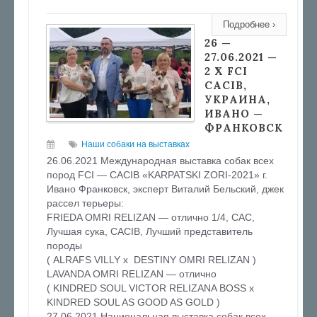
Подробнее ›
26 —
27.06.2021 —
2 X FCI
CACIB,
УКРАИНА,
ИВАНО —
ФРАНКОВСК
Наши собаки на выставках
26.06.2021 Международная выставка собак всех
пород FCI — CACІВ «KARPATSKI ZORI-2021» г.
Ивано Франковск, эксперт Виталий Бельский, джек
рассел терьеры:
FRIEDA OMRI RELIZAN — отлично 1/4, САС,
Лучшая сука, CACIB, Лучший представитель
породы
( ALRAFS VILLY x DESTINY OMRI RELIZAN )
LAVANDA OMRI RELIZAN — отлично
( KINDRED SOUL VICTOR RELIZANA BOSS х
KINDRED SOUL AS GOOD AS GOLD )
27.06.2021 Национальная выставка собак всех