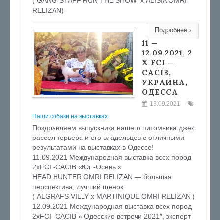
( GANG-STAFF RUN THE SHOW х ALISIA OMRI
RELIZAN)
Подробнее ›
11 —
12.09.2021, 2
Х FCI —
CACIB,
УКРАИНА,
ОДЕССА
13.09.2021
Наши собаки на выставках
Поздравляем выпускника нашего питомника джек
рассел терьера и его владельцев с отличными
результатами на выставках в Одессе!
11.09.2021 Международная выставка всех пород
2хFCI -CACIB «Юг -Осень »
HEAD HUNTER OMRI RELIZAN — большая
перспектива, лучший щенок
( ALGRAFS VILLY x MARTINIQUE OMRI RELIZAN )
12.09.2021 Международная выставка всех пород
2хFCI -CACIB » Одесские встречи 2021″, эксперт