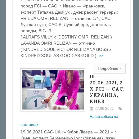
пород FCI — CAC г. Ивано — Франковск,
эксперт Татьяна Демчук , джек рассел терьеры:
FRIEDA OMRI RELIZAN — отлично 1/4, САС,
Лучшая сука, CACIB, Лучший представитель
породы, BIG -3
( ALRAFS VILLY x DESTINY OMRI RELIZAN )
LAVANDA OMRI RELIZAN — отлично
( KINDRED SOUL VICTOR RELIZANA BOSS х
KINDRED SOUL AS GOOD AS GOLD )
>>
Подробнее ›
19 —
20.06.2021, 2
X FCI — CAC,
УКРАИНА,
КИЕВ
27.06.2021
Наши собаки на
выставках
19.06.2021 CAC-UA ««Кубок Лідера — 2021 » г.
Киев, эксперт Semenenko Ihor (Украина), джек