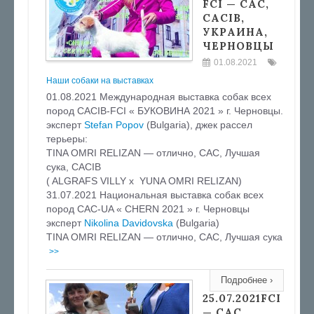
FCI — CAC,
CACIB,
УКРАИНА,
ЧЕРНОВЦЫ
01.08.2021
Наши собаки на выставках
01.08.2021 Международная выставка собак всех
пород CACIB-FCI « БУКОВИНА 2021 » г. Черновцы.
эксперт
Stefan Popov
(Bulgaria), джек рассел
терьеры:
TINA OMRI RELIZAN — отлично, САС, Лучшая
сука, CACIB
( ALGRAFS VILLY х YUNA OMRI RELIZAN)
31.07.2021 Национальная выставка собак всех
пород CAC-UA « CHERN 2021 » г. Черновцы
эксперт
Nikolina Davidovska
(Bulgaria)
TINA OMRI RELIZAN — отлично, САС, Лучшая сука
>>
Подробнее ›
25.07.2021FCI
— САС,